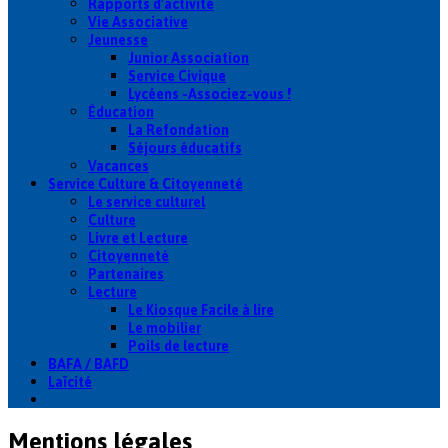
Rapports d'activité
Vie Associative
Jeunesse
Junior Association
Service Civique
Lycéens -Associez-vous !
Éducation
La Refondation
Séjours éducatifs
Vacances
Service Culture & Citoyenneté
Le service culturel
Culture
Livre et Lecture
Citoyenneté
Partenaires
Lecture
Le Kiosque Facile à lire
Le mobilier
Poils de lecture
BAFA / BAFD
Laïcité
Mentions légales